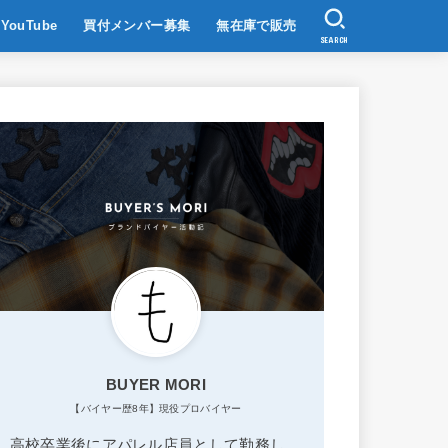
YouTube
買付メンバー募集
無在庫で販売
SEARCH
BUYER MORI
【バイヤー歴8年】現役プロバイヤー
高校卒業後にアパレル店員として勤務し、