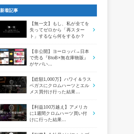
新着記事
【無一文】もし、私が全てを
失ってゼロから「再スター
ト」するなら何をするか？
【非公開】ヨーロッパ→日本
で売る『BtoB×無在庫物販』
がヤバい…
【総額1,000万】ハワイ＆ラス
ベガスにクロムハーツとエル
メス買付け行った結果…
【利益100万越え】アメリカ
に1週間クロムハーツ買い付
けに行った結果…