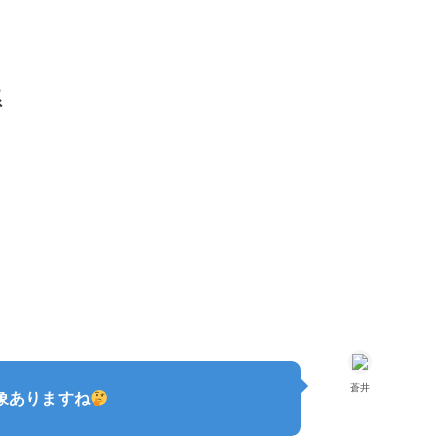
系
蒼井
象ありますね