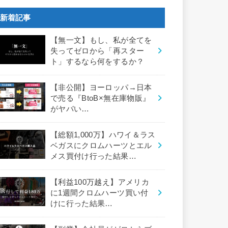
新着記事
【無一文】もし、私が全てを
失ってゼロから「再スター
ト」するなら何をするか？
【非公開】ヨーロッパ→日本
で売る『BtoB×無在庫物販』
がヤバい…
【総額1,000万】ハワイ＆ラス
ベガスにクロムハーツとエル
メス買付け行った結果…
【利益100万越え】アメリカ
に1週間クロムハーツ買い付
けに行った結果…