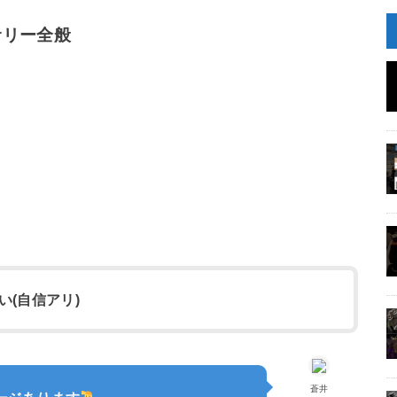
サリー全般
(自信アリ)
蒼井