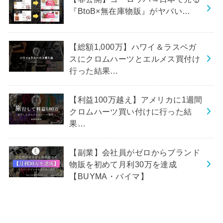
『BtoB×無在庫物販』がヤバい…
【総額1,000万】ハワイ＆ラスベガ
スにクロムハーツとエルメス買付け
行った結果…
【利益100万越え】アメリカに1週間
クロムハーツ買い付けに行った結
果…
【副業】会社員がゼロからブランド
物販を初めて月利30万を達成
【BUYMA・バイマ】