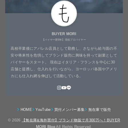
BUYER MORI
【バイヤー歴8年】現役プロバイヤー
高校卒業後にアパレル店員として勤務し、さながら給与面の不
安や将来性を危惧してブランド販売に興味を持って副業として
バイヤーをスタート。 現在はイタリア・フランスを中心に30
店舗と提携し、仕入れを行いながら、ヨーロッパ各国やアメリ
カにも仕入れ網を伸ばして活動している。
HOME
YouTube
買付メンバー募集
無在庫で販売
© 2026
【無在庫&海外買付】ブランド物販で月300万へ！BUYER
MORI Blog
All Rights Reserved.