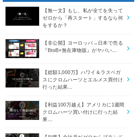
【無一文】もし、私が全てを失って
ゼロから「再スタート」するなら何
をするか？
【非公開】ヨーロッパ→日本で売る
『BtoB×無在庫物販』がヤバい…
【総額1,000万】ハワイ＆ラスベガ
スにクロムハーツとエルメス買付け
行った結果…
【利益100万越え】アメリカに1週間
クロムハーツ買い付けに行った結
果…