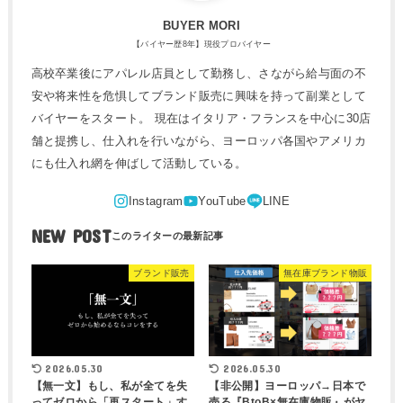
BUYER MORI
【バイヤー歴8年】現役プロバイヤー
高校卒業後にアパレル店員として勤務し、さながら給与面の不
安や将来性を危惧してブランド販売に興味を持って副業として
バイヤーをスタート。 現在はイタリア・フランスを中心に30店
舗と提携し、仕入れを行いながら、ヨーロッパ各国やアメリカ
にも仕入れ網を伸ばして活動している。
NEW POST
ブランド販売
無在庫ブランド物販
2026.05.30
2026.05.30
【無一文】もし、私が全てを失
【非公開】ヨーロッパ→日本で
ってゼロから「再スタート」す
売る『BtoB×無在庫物販』がヤ