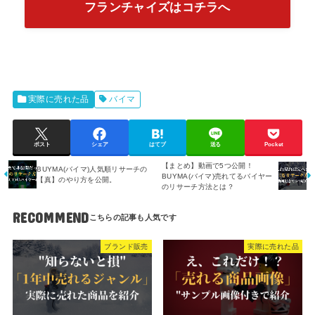
フランチャイズはコチラへ
実際に売れた品
バイマ
ポスト
シェア
はてブ
送る
Pocket
【まとめ】動画で5つ公開！
BUYMA(バイマ)人気順リサーチの
BUYMA(バイマ)売れてるバイヤー
【真】のやり方を公開。
のリサーチ方法とは？
RECOMMEND
ブランド販売
実際に売れた品