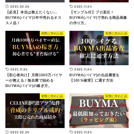
2023.02.26
2023.11.04
【必見】本当は教えたくない…
【サンプル付】プロ直伝！
BUYMA(バイマ)1年中売れるオス
BUYMA(バイマ)で売れる商品画像
スメ品！
の作り方。
実際に売れた品
実際に売れた品
2023.11.04
2023.11.04
【初心者向け】月商1000万バイヤ
BUYMA(バイマ)の出品審査を
ーが教える！無在庫で始める
【100％確実】に通す方法
BUYMA(バイマ)の稼ぎ方。
実際に売れた品
実際に売れた品
2023.02.26
2023.11.04