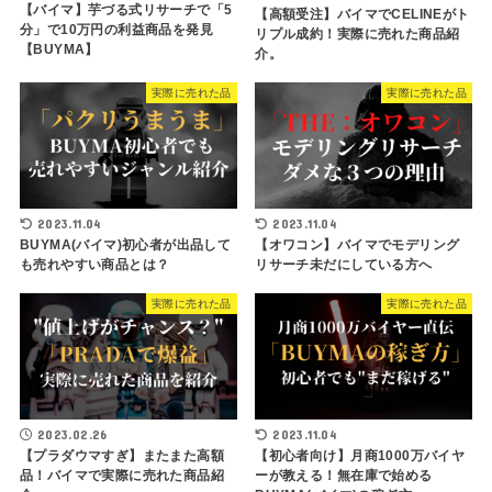
【バイマ】芋づる式リサーチで「5
【高額受注】バイマでCELINEがト
分」で10万円の利益商品を発見
リプル成約！実際に売れた商品紹
【BUYMA】
介。
実際に売れた品
実際に売れた品
2023.11.04
2023.11.04
BUYMA(バイマ)初心者が出品して
【オワコン】バイマでモデリング
も売れやすい商品とは？
リサーチ未だにしている方へ
実際に売れた品
実際に売れた品
2023.02.26
2023.11.04
【プラダウマすぎ】またまた高額
【初心者向け】月商1000万バイヤ
品！バイマで実際に売れた商品紹
ーが教える！無在庫で始める