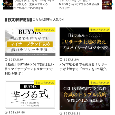
【初心者向け】月商1000万バイヤ
【サンプル付】プロ直伝！
ーが教える！無在庫で始める
BUYMA(バイマ)で売れる商品画像
BUYMA(バイマ)の稼ぎ方。
の作り方。
RECOMMEND
実際に売れた品
実際に売れた品
2023.11.04
2023.11.04
【動画】BUYMA(バイマ)実は狙い
バイマ初心者でも売れる！リサー
目？マイナーブランドリサーチで
チが上達する『コツ』を3つ紹介。
利益を稼げ！
実際に売れた品
実際に売れた品
2024.04.08
2023.02.26