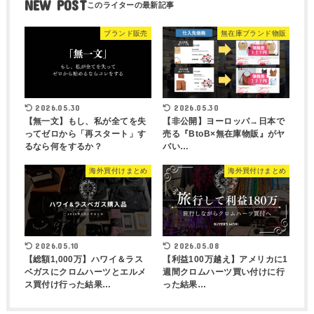
NEW POST
ブランド販売
無在庫ブランド物販
2026.05.30
2026.05.30
【無一文】もし、私が全てを失
【非公開】ヨーロッパ→日本で
ってゼロから「再スタート」す
売る『BtoB×無在庫物販』がヤ
るなら何をするか？
バい…
海外買付けまとめ
海外買付けまとめ
2026.05.10
2026.05.08
【総額1,000万】ハワイ＆ラス
【利益100万越え】アメリカに1
ベガスにクロムハーツとエルメ
週間クロムハーツ買い付けに行
ス買付け行った結果…
った結果…