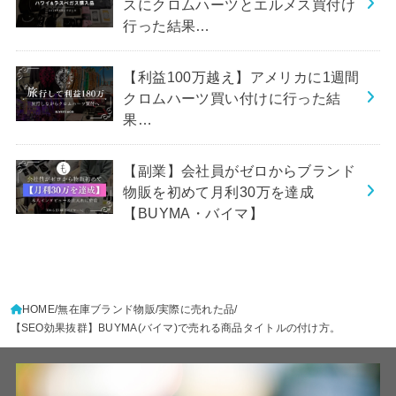
スにクロムハーツとエルメス買付け
行った結果…
【利益100万越え】アメリカに1週間
クロムハーツ買い付けに行った結
果…
【副業】会社員がゼロからブランド
物販を初めて月利30万を達成
【BUYMA・バイマ】
HOME
無在庫ブランド物販
実際に売れた品
【SEO効果抜群】BUYMA(バイマ)で売れる商品タイトルの付け方。