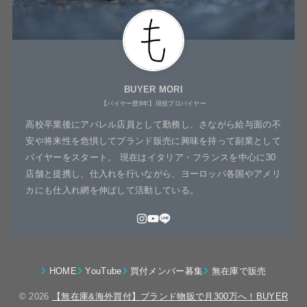
BUYER MORI
【バイヤー歴8年】現役プロバイヤー
高校卒業後にアパレル店員として勤務し、さながら給与面の不
安や将来性を危惧してブランド販売に興味を持って副業として
バイヤーをスタート。 現在はイタリア・フランスを中心に30
店舗と提携し、仕入れを行いながら、ヨーロッパ各国やアメリ
カにも仕入れ網を伸ばして活動している。
HOME
YouTube
買付メンバー募集
無在庫で販売
© 2026
【無在庫&海外買付】ブランド物販で月300万へ！BUYER